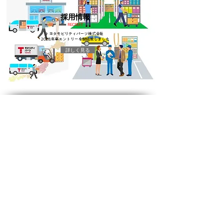
​採用情報
RECRUIT
トヨタモビリティパーツ株式会社
2028年卒エントリーを開始致しました
詳しく見る
​SITE MAP
★ホーム
​★会社案内
●会社概要
​◆経営理念
​◆事業内容
​◆企業情報
​◆沿革
​●トヨタモビリティパーツの役割