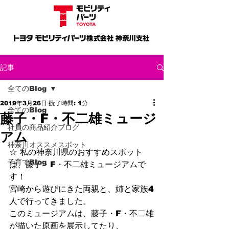
記事
全てのBlog
2019年3月26日
読了時間: 1分
全てのBlog
藤子・F・不二雄ミュージ
社員の商品紹介ブログ
アム
神奈川オススメスポット
☆ 私の神奈川県のおすすめスポット
子育てBlog
は、藤子・F・不二雄ミュージアムで
す！
宮崎から遊びにきた両親と、姉と家族4
人で行ってきました。
このミュージアムは、藤子・F・不二雄
が描いた原画を展示してたり、