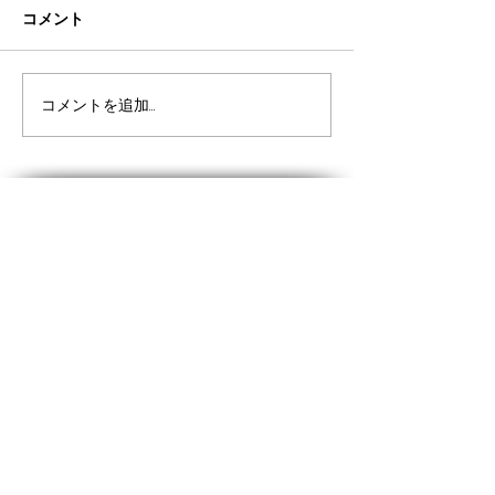
コメント
コメントを追加…
私のｵｽｽﾒのお店「旬菜食健ひな
​SITE MAP
野」
★ホーム
​★会社案内
●会社概要
​◆経営理念
​◆事業内容
​◆企業情報
​◆沿革
​●トヨタモビリティパーツの役割
​●健康経営